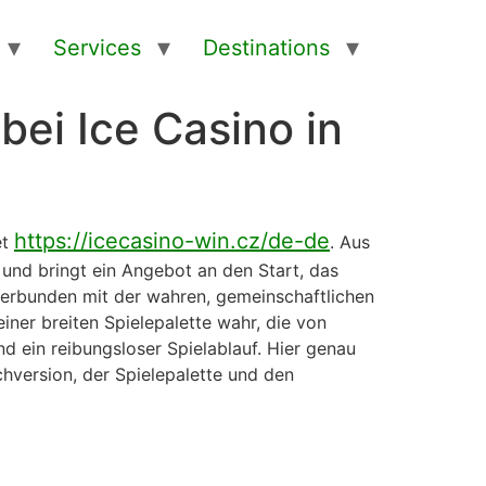
Services
Destinations
ei Ice Casino in
https://icecasino-win.cz/de-de
et
. Aus
 und bringt ein Angebot an den Start, das
 verbunden mit der wahren, gemeinschaftlichen
iner breiten Spielepalette wahr, die von
 ein reibungsloser Spielablauf. Hier genau
chversion, der Spielepalette und den