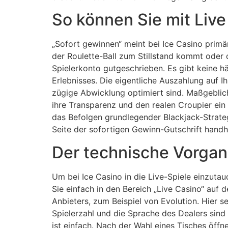
So können Sie mit Liv
„Sofort gewinnen“ meint bei Ice Casino prim
der Roulette-Ball zum Stillstand kommt oder
Spielerkonto gutgeschrieben. Es gibt keine hä
Erlebnisses. Die eigentliche Auszahlung auf I
zügige Abwicklung optimiert sind. Maßgeblich 
ihre Transparenz und den realen Croupier ein
das Befolgen grundlegender Blackjack-Strate
Seite der sofortigen Gewinn-Gutschrift handh
Der technische Vorga
Um bei Ice Casino in die Live-Spiele einzut
Sie einfach in den Bereich „Live Casino“ auf 
Anbieters, zum Beispiel von Evolution. Hier 
Spielerzahl und die Sprache des Dealers sind
ist einfach. Nach der Wahl eines Tisches öffn