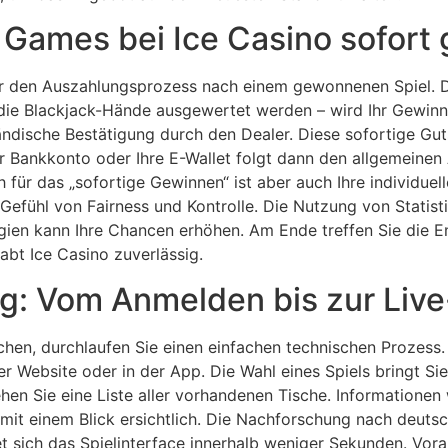
e Games bei Ice Casino sofor
är den Auszahlungsprozess nach einem gewonnenen Spiel. De
 die Blackjack-Hände ausgewertet werden – wird Ihr Gewinn
ndische Bestätigung durch den Dealer. Diese sofortige Gutsc
hr Bankkonto oder Ihre E-Wallet folgt dann den allgemeinen 
für das „sofortige Gewinnen“ ist aber auch Ihre individuell
 Gefühl von Fairness und Kontrolle. Die Nutzung von Statis
gien kann Ihre Chancen erhöhen. Am Ende treffen Sie die E
abt Ice Casino zuverlässig.
ng: Vom Anmelden bis zur Li
auchen, durchlaufen Sie einen einfachen technischen Proze
der Website oder in der App. Die Wahl eines Spiels bringt S
sehen Sie eine Liste aller vorhandenen Tische. Information
 mit einem Blick ersichtlich. Die Nachforschung nach deuts
et sich das Spielinterface innerhalb weniger Sekunden. Vora