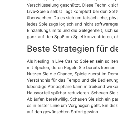
Verschlüsselung geschützt. Diese Technik si
Live-Spiele selbst liegt komplett bei den Sof
überwachen. Da es sich um tatsächliche, phys
jedes Spielzugs logisch und nicht softwarege
Einzahlungslimits und die Gelegenheit, sich 
ganz auf den Spaß am Spiel konzentrieren, o
Beste Strategien für d
Als Neuling in Live Casino Spielen sein sollten
mit Spielen, deren Regeln Sie bereits kennen.
Nutzen Sie die Chance, Spiele zuerst im Dem
Verständnis für das Tempo und die Bedienung d
lebendige Atmosphäre kann mitreißend wirken.
Hausvorteil spürbar reduzieren. Scheuen Sie s
Abläufen bereitwillig. Schauen Sie sich ein
es in erster Linie um Vergnügen geht. Ein disz
auf den gewünschten Sofortgewinn.