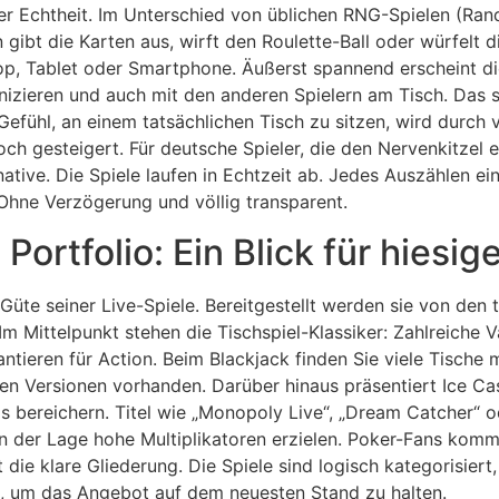
hrer Echtheit. Im Unterschied von üblichen RNG-Spielen (Ra
 gibt die Karten aus, wirft den Roulette-Ball oder würfelt 
op, Tablet oder Smartphone. Äußerst spannend erscheint d
zieren und auch mit den anderen Spielern am Tisch. Das s
 Gefühl, an einem tatsächlichen Tisch zu sitzen, wird durc
ch gesteigert. Für deutsche Spieler, die den Nervenkitzel 
rnative. Die Spiele laufen in Echtzeit ab. Jedes Auszählen e
Ohne Verzögerung und völlig transparent.
Portfolio: Ein Blick für hiesig
Güte seiner Live-Spiele. Bereitgestellt werden sie von den 
 Im Mittelpunkt stehen die Tischspiel-Klassiker: Zahlreiche 
ntieren für Action. Beim Blackjack finden Sie viele Tische m
eren Versionen vorhanden. Darüber hinaus präsentiert Ice C
is bereichern. Titel wie „Monopoly Live“, „Dream Catcher“ o
der Lage hohe Multiplikatoren erzielen. Poker-Fans komm
st die klare Gliederung. Die Spiele sind logisch kategorisie
, um das Angebot auf dem neuesten Stand zu halten.